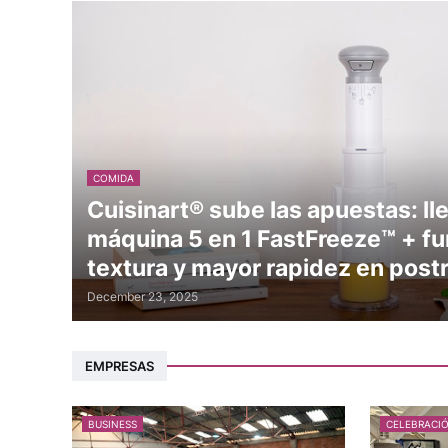
COMIDA
Cuisinart® sube las apuestas: ll
máquina 5 en 1 FastFreeze™ + fu
textura y mayor rapidez en pos
December 23, 2025
EMPRESAS
BUSINESS
CELEBRACI