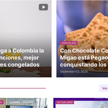
CHOCOLATE
ega a Colombia la
Con Chocolate Cor
nciones, mejor
Migao está Pegao 
tres congelados
conquistando los
September 03, 2025
Ver
ÓN
ACTUALIDAD