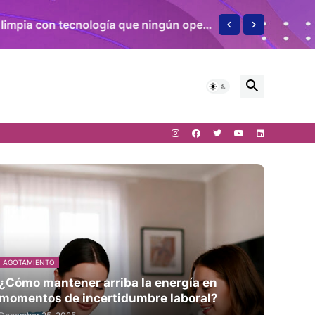
2.000 buses solares en un año: Energy Now pone a Colombia en el mapa de la movilidad limpia con tecnología que ningún operador había visto antes
AGOTAMIENTO
¿Cómo mantener arriba la energía en
momentos de incertidumbre laboral?