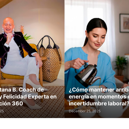
tana B. Coach de
¿Cómo mantener arriba
y Felicidad Experta en
energía en momentos 
ción 360
incertidumbre laboral
025
December 25, 2025