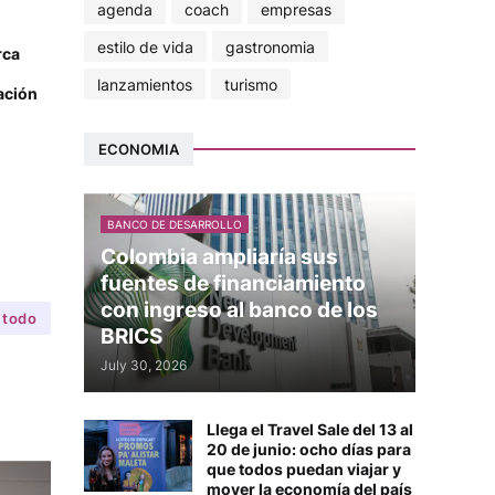
agenda
coach
empresas
estilo de vida
gastronomia
rca
lanzamientos
turismo
ación
ECONOMIA
BANCO DE DESARROLLO
Colombia ampliaría sus
fuentes de financiamiento
con ingreso al banco de los
 todo
BRICS
July 30, 2026
Llega el Travel Sale del 13 al
20 de junio: ocho días para
que todos puedan viajar y
mover la economía del país