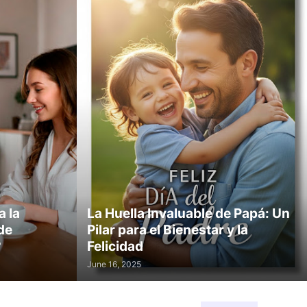
 la
La Huella Invaluable de Papá: Un
de
Pilar para el Bienestar y la
?
Felicidad
June 16, 2025