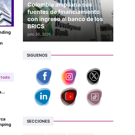
Colombia ampliaría sus
fuentes de financiamiento
con ingreso al banco de los
BRICS
unding
julio 30, 2026
en
SIGUENOS
 todo
...
rca
SECCIONES
amping