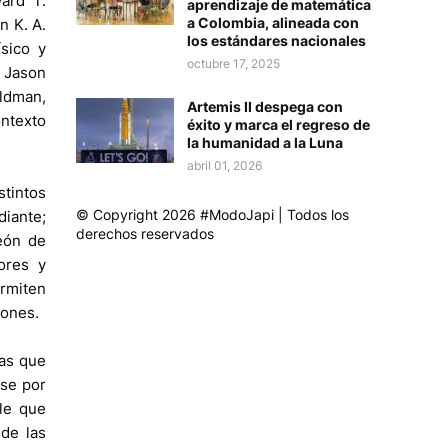
ard T.
aprendizaje de matemática
a Colombia, alineada con
n K. A.
los estándares nacionales
ísico y
octubre 17, 2025
; Jason
ildman,
Artemis II despega con
ontexto
éxito y marca el regreso de
la humanidad a la Luna
abril 01, 2026
stintos
© Copyright 2026 #ModoJapi | Todos los
diante;
derechos reservados
eón de
ores y
rmiten
iones.
as que
nse por
ble que
 de las