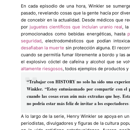
En cada episodio de una hora, Winkler se sumerg
pasado, revelando cosas que la gente hacía por divers
de concebir en la actualidad. Desde médicos que rec
por
juguetes científicos que incluían uranio real
, l
promocionados como bebidas energéticas, hasta
p
seguridad
, electrodomésticos que podían intoxic
desafiaban la muerte
sin protección alguna. El recor
cuando se permitía fumar libremente a bordo y las ae
el explosivo cóctel de cafeína y alcohol que se vo
altamente riesgosos
, todos ejemplos de productos y
“Trabajar con HISTORY no solo ha sido una experienc
Winkler. “Estoy entusiasmado por compartir con el p
cuando las cosas eran aún más extrañas que hoy. Esta
no podría estar más feliz de invitar a los espectadore
A lo largo de la serie, Henry Winkler se apoya en un
periodistas, divulgadores y figuras de la cultura p