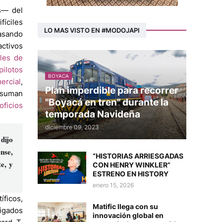
s— del
fíciles
LO MAS VISTO EN #MODOJAPI
pasando
activos
les de
pilotos
BOYACA
ercial
,
Plan imperdible para recorrer
e suman
"Boyacá en tren" durante la
oficios
temporada Navideña
diciembre 09, 2023
dijo
nse,
“HISTORIAS ARRIESGADAS
e, y
CON HENRY WINKLER”
ESTRENO EN HISTORY
enero 15, 2026
íficos,
Matific llega con su
aigados
innovación global en