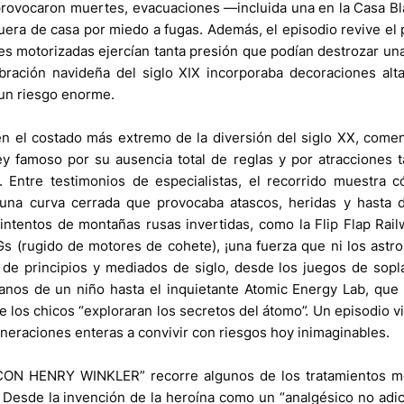
 provocaron muertes, evacuaciones —incluida una en la Casa 
 fuera de casa por miedo a fugas. Además, el episodio revive el 
ones motorizadas ejercían tanta presión que podían destrozar u
ración navideña del siglo XIX incorporaba decoraciones alt
 un riesgo enorme.
en el costado más extremo de la diversión del siglo XX, com
y famoso por su ausencia total de reglas y por atracciones 
 Entre testimonios de especialistas, el recorrido muestra 
na curva cerrada que provocaba atascos, heridas y hasta d
 intentos de montañas rusas invertidas, como la Flip Flap Rai
 Gs (rugido de motores de cohete), ¡una fuerza que ni los astr
cos de principios y mediados de siglo, desde los juegos de sop
nos de un niño hasta el inquietante Atomic Energy Lab, que 
e los chicos “exploraran los secretos del átomo”. Un episodio v
eraciones enteras a convivir con riesgos hoy inimaginables.
CON HENRY WINKLER” recorre algunos de los tratamientos m
 Desde la invención de la heroína como un “analgésico no adic