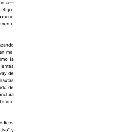
Blanca—
peligro
na mano
amente
enzando
tan mal
cómo la
ientes
lway de
onautas
lado de
incluía
ibrante
édicos
tivo” y