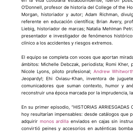
en la vida cotidiana estadounidense, fueron pos
O’Donnell, profesor de historia del College of the Ho
Morgan, historiador y autor; Adam Richman, divulga
referente en educación científica; Brian Avery, pr
Liebig, historiador de marcas; Natalia Mehlman Pet
presentador e investigador de fenómenos histórico
clínico a los accidentes y riesgos extremos.
El equipo se completa con voces que aportan mirada 
ámbitos: Michelle Debczak, periodista; Romi Kher, 
Nicole Lyons, piloto profesional;
Andrew Whitwort
Jeopardy!; Ehi Oviasu-Khan, inventora de jugue
comunicadores que suman contexto, humor y anécd
reconstruir una época marcada por la imprudencia, la 
En su primer episodio, “HISTORIAS ARRIESGADAS C
hoy resultarían impensables: desde catálogos que p
adquirir
monos ardilla
enviados en cajas sin instruc
convirtió peines y accesorios en auténticas bomba