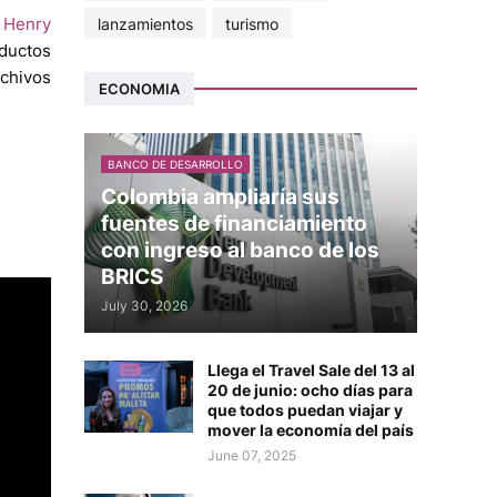
,
Henry
lanzamientos
turismo
oductos
rchivos
ECONOMIA
BANCO DE DESARROLLO
Colombia ampliaría sus
fuentes de financiamiento
con ingreso al banco de los
BRICS
July 30, 2026
Llega el Travel Sale del 13 al
20 de junio: ocho días para
que todos puedan viajar y
mover la economía del país
June 07, 2025