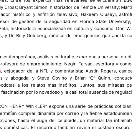
ibles. Entre los expertos más relevantes se encuentran Edw
ly Cross; Bryant Simon, historiador de Temple University; Marti
dor histórico y anfitrión televisivo; Hakeem Oluseyi, astrof
ofesor de gestión de la seguridad en Florida State University
rzela, historiadora especializada en cultura y consumo; Don W
s; y Dr. Billy Goldberg, médico de emergencias que aporta c
contemporánea, análisis cultural o experiencia personal en di
profesora de emprendimiento; Negin Farsad, escritora y come
h
, exjugador de la NFL y comentarista; Austin Rogers, camp
tes y abogada; y Steve Covino y Brian “Q” Quinn, conduct
otas a los relatos más insólitos. Juntos, sus miradas pe
fascinación por lo novedoso y la casi total ausencia de regulac
ON HENRY WINKLER” expone una serie de prácticas cotidian
ermitían comprar dinamita por correo y la fiebre estadounide
ciones, hasta el auge del celuloide, un material tan inflama
s domésticas. El recorrido también revela el costado oscuro