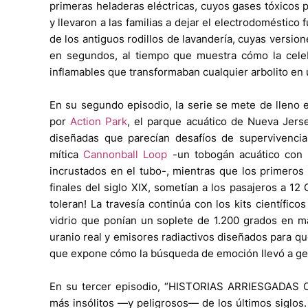
primeras heladeras eléctricas, cuyos gases tóxicos
y llevaron a las familias a dejar el electrodoméstico
de los antiguos rodillos de lavandería, cuyas versi
en segundos, al tiempo que muestra cómo la celeb
inflamables que transformaban cualquier arbolito en
En su segundo episodio, la serie se mete de lleno 
por
Action Park
, el parque acuático de Nueva Jerse
diseñadas que parecían desafíos de supervivencia.
mítica
Cannonball Loop
-un tobogán acuático con u
incrustados en el tubo-, mientras que los primeros
finales del siglo XIX, sometían a los pasajeros a 12
toleran! La travesía continúa con los kits científi
vidrio que ponían un soplete de 1.200 grados en ma
uranio real y emisores radiactivos diseñados para qu
que expone cómo la búsqueda de emoción llevó a gen
En su tercer episodio, “HISTORIAS ARRIESGADAS 
más insólitos —y peligrosos— de los últimos siglos.