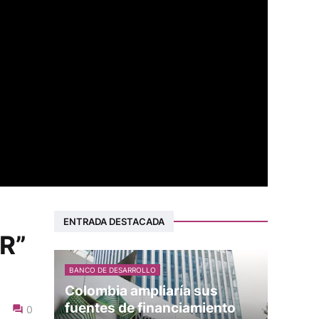
ENTRADA DESTACADA
R”
BANCO DE DESARROLLO
Colombia ampliaría sus
fuentes de financiamiento
0