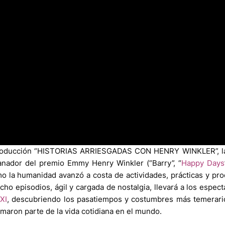
producción “HISTORIAS ARRIESGADAS CON HENRY WINKLER”, la
ganador del premio Emmy Henry Winkler (“Barry”, “
Happy Days
 la humanidad avanzó a costa de actividades, prácticas y pr
cho episodios, ágil y cargada de nostalgia, llevará a los espec
XXI
, descubriendo los pasatiempos y costumbres más temerari
maron parte de la vida cotidiana en el mundo.