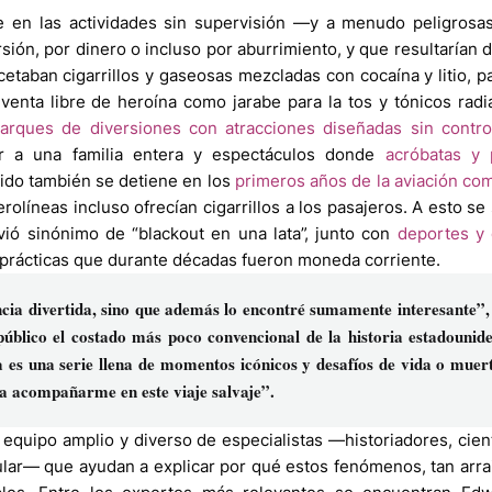
e en las actividades sin supervisión —y a menudo peligrosa
ión, por dinero o incluso por aburrimiento, y que resultarían di
etaban cigarrillos y gaseosas mezcladas con cocaína y litio, 
a venta libre de heroína como jarabe para la tos y tónicos radi
arques de diversiones con atracciones diseñadas sin contro
ar a una familia entera y espectáculos donde
acróbatas y 
rido también se detiene en los
primeros años de la aviación com
rolíneas incluso ofrecían cigarrillos a los pasajeros. A esto s
lvió sinónimo de “blackout en una lata”, junto con
deportes y 
 prácticas que durante décadas fueron moneda corriente.
ia divertida, sino que además lo encontré sumamente interesante”, 
úblico el costado más poco convencional de la historia estadounide
 es una serie llena de momentos icónicos y desafíos de vida o muert
s a acompañarme en este viaje salvaje”.
 equipo amplio y diverso de especialistas —historiadores, cient
opular— que ayudan a explicar por qué estos fenómenos, tan arr