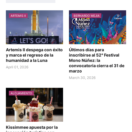
ARTEMIS II
BERNARDO MEJIA
Artemis II despega con éxito
Últimos días para
y marca el regreso de la
inscribirse al 52° Festival
humanidad a la Luna
Mono Núñez: la
convocatoria cierra el 31 de
April 01, 2026
marzo
March 30, 2026
ALOJAMIENTO
Kissimmee apuesta por la