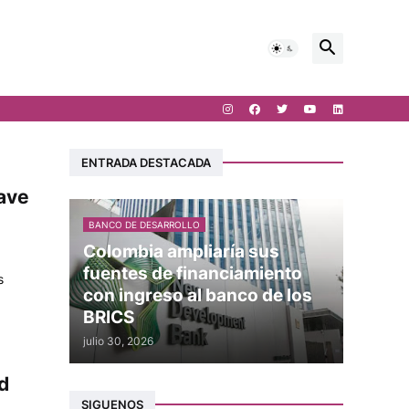
ENTRADA DESTACADA
lave
BANCO DE DESARROLLO
Colombia ampliaría sus
fuentes de financiamiento
s
con ingreso al banco de los
BRICS
julio 30, 2026
d
SIGUENOS