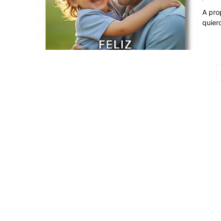
A pro
quier