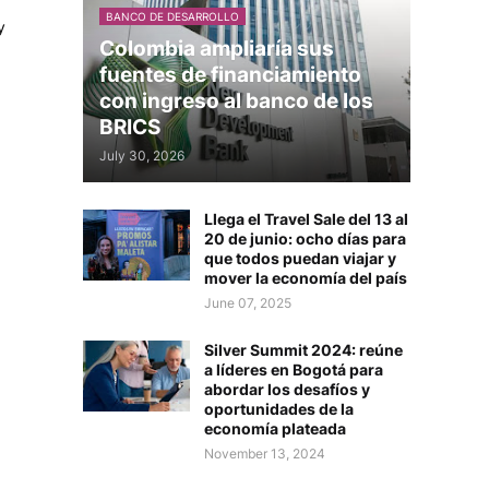
BANCO DE DESARROLLO
y
Colombia ampliaría sus
fuentes de financiamiento
con ingreso al banco de los
BRICS
July 30, 2026
Llega el Travel Sale del 13 al
20 de junio: ocho días para
que todos puedan viajar y
mover la economía del país
June 07, 2025
Silver Summit 2024: reúne
a líderes en Bogotá para
abordar los desafíos y
oportunidades de la
economía plateada
November 13, 2024