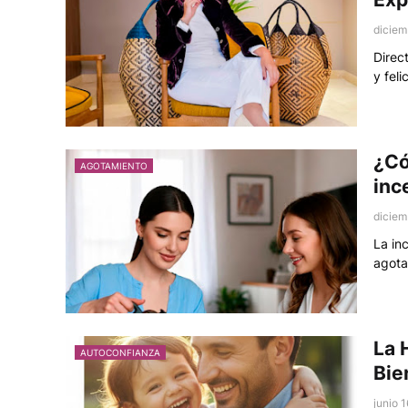
diciem
Direc
y feli
¿Có
AGOTAMIENTO
inc
diciem
La in
agota
La 
AUTOCONFIANZA
Bie
junio 