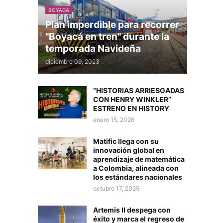
BOYACA
Plan imperdible para recorrer
"Boyacá en tren" durante la
temporada Navideña
diciembre 09, 2023
“HISTORIAS ARRIESGADAS
CON HENRY WINKLER”
ESTRENO EN HISTORY
enero 15, 2026
Matific llega con su
innovación global en
aprendizaje de matemática
a Colombia, alineada con
los estándares nacionales
octubre 17, 2025
Artemis II despega con
éxito y marca el regreso de