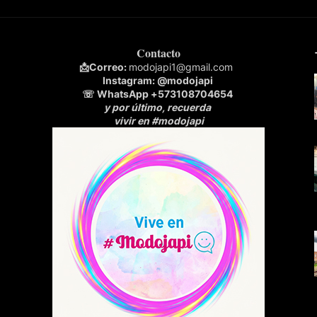
Contacto
📩
Correo:
modojapi1@gmail.com
Instagram:
@modojapi
☏ WhatsApp
+573108704654
y por último, recuerda
vivir en #modojapi