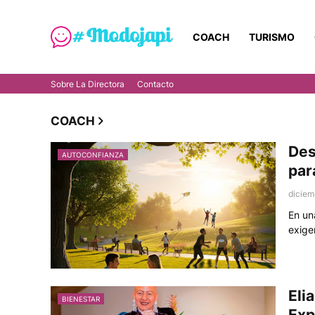
COACH
TURISMO
Sobre La Directora
Contacto
COACH
Des
AUTOCONFIANZA
par
diciem
En un
exige
Eli
BIENESTAR
Exp