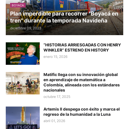
BOYACA
Plan imperdible para recorrer "Boyacá en
tren" durante la temporada Navideña
diciembre 09, 2023
“HISTORIAS ARRIESGADAS CON HENRY
WINKLER” ESTRENO EN HISTORY
enero 15, 2026
Matific llega con su innovación global
en aprendizaje de matemática a
Colombia, alineada con los estándares
nacionales
octubre 17, 2025
Artemis II despega con éxito y marca el
regreso de la humanidad a la Luna
abril 01, 2026