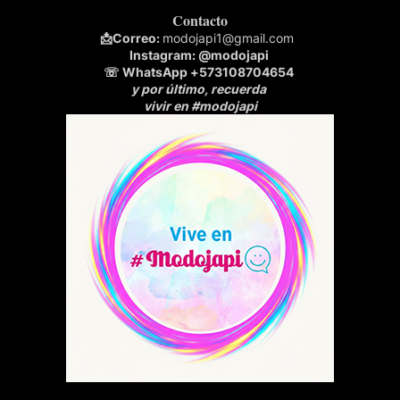
Contacto
📩
Correo:
modojapi1@gmail.com
Instagram:
@modojapi
☏ WhatsApp
+573108704654
y por último, recuerda
vivir en #modojapi