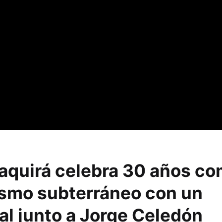
paquirá celebra 30 años c
ismo subterráneo con un
al junto a Jorge Celedón