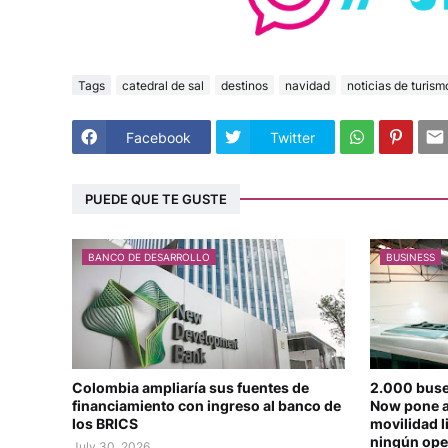
Tags
catedral de sal
destinos
navidad
noticias de turism
Facebook
Twitter
PUEDE QUE TE GUSTE
BANCO DE DESARROLLO
BUSINESS
Colombia ampliaría sus fuentes de
2.000 buse
financiamiento con ingreso al banco de
Now pone a
los BRICS
movilidad l
ningún ope
July 30, 2026