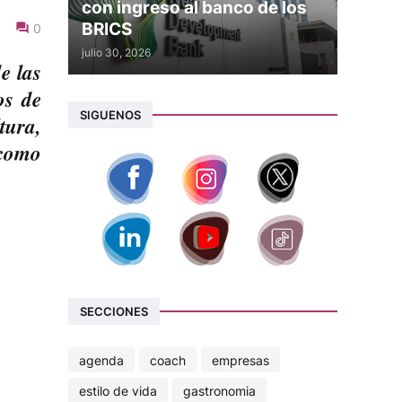
con ingreso al banco de los
BRICS
0
julio 30, 2026
e las
os de
SIGUENOS
tura,
 como
SECCIONES
agenda
coach
empresas
estilo de vida
gastronomia