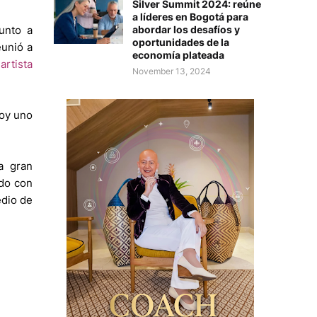
Silver Summit 2024: reúne
a líderes en Bogotá para
abordar los desafíos y
junto a
oportunidades de la
eunió a
economía plateada
l
artista
November 13, 2024
hoy uno
a gran
rdo con
edio de