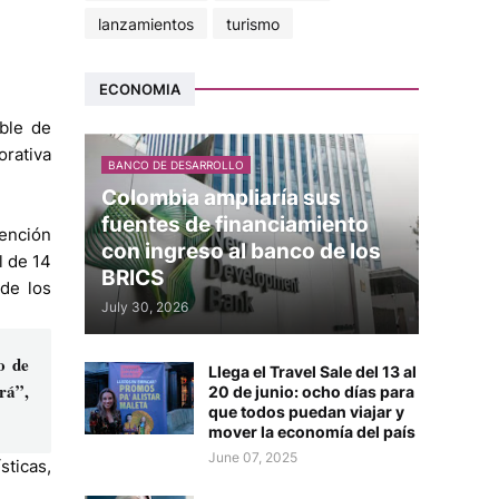
lanzamientos
turismo
ECONOMIA
ble de
orativa
BANCO DE DESARROLLO
Colombia ampliaría sus
fuentes de financiamiento
vención
con ingreso al banco de los
l de 14
BRICS
de los
July 30, 2026
o de
Llega el Travel Sale del 13 al
rá”,
20 de junio: ocho días para
que todos puedan viajar y
mover la economía del país
June 07, 2025
sticas,