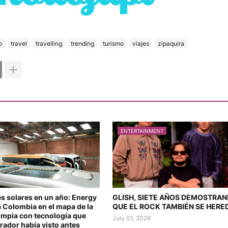
o
travel
travelling
trending
turismo
viajes
zipaquira
ENTERTAINMENT
s solares en un año: Energy
GLISH, SIETE AÑOS DEMOSTRA
 Colombia en el mapa de la
QUE EL ROCK TAMBIÉN SE HERE
impia con tecnología que
July 01, 2026
rador había visto antes