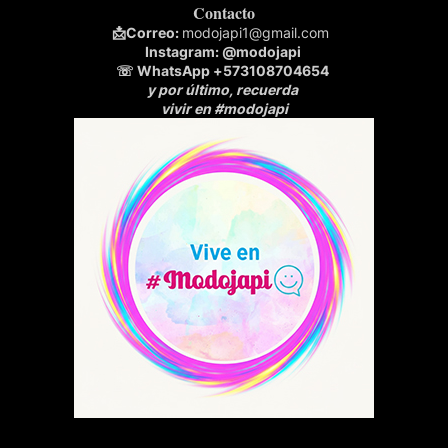
Contacto
📩
Correo:
modojapi1@gmail.com
Instagram:
@modojapi
☏ WhatsApp
+573108704654
y por último, recuerda
vivir en #modojapi