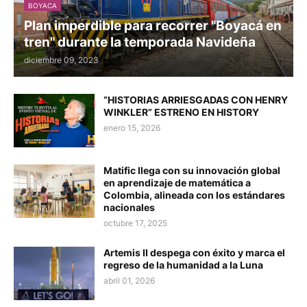
BOYACA
Plan imperdible para recorrer "Boyacá en
tren" durante la temporada Navideña
diciembre 09, 2023
“HISTORIAS ARRIESGADAS CON HENRY
WINKLER” ESTRENO EN HISTORY
enero 15, 2026
Matific llega con su innovación global
en aprendizaje de matemática a
Colombia, alineada con los estándares
nacionales
octubre 17, 2025
Artemis II despega con éxito y marca el
regreso de la humanidad a la Luna
abril 01, 2026