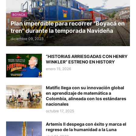
BOYACA
Plan imperdible para recorrer "Boyacá en
tren" durante la temporada Navideña
diciembre 09, 2023
“HISTORIAS ARRIESGADAS CON HENRY
WINKLER” ESTRENO EN HISTORY
enero 15, 2026
Matific llega con su innovación global
en aprendizaje de matemática a
Colombia, alineada con los estándares
nacionales
octubre 17, 2025
Artemis II despega con éxito y marca el
regreso de la humanidad a la Luna