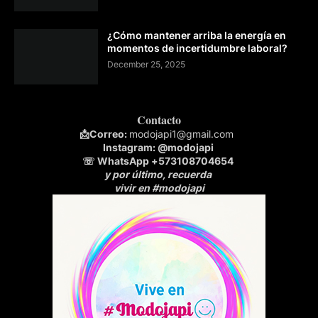
¿Cómo mantener arriba la energía en
momentos de incertidumbre laboral?
December 25, 2025
Contacto
📩
Correo:
modojapi1@gmail.com
Instagram:
@modojapi
☏ WhatsApp
+573108704654
y por último, recuerda
vivir en #modojapi