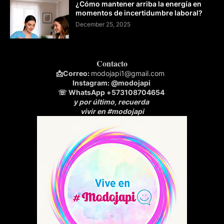
¿Cómo mantener arriba la energía en
momentos de incertidumbre laboral?
December 25, 2025
Contacto
📩
Correo:
modojapi1@gmail.com
Instagram:
@modojapi
☏ WhatsApp
+573108704654
y por último, recuerda
vivir en #modojapi