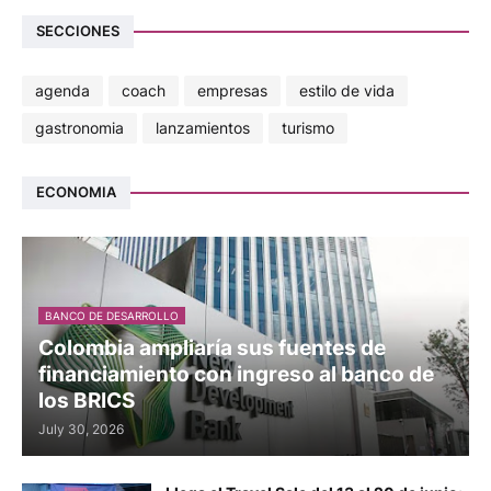
SECCIONES
agenda
coach
empresas
estilo de vida
gastronomia
lanzamientos
turismo
ECONOMIA
BANCO DE DESARROLLO
Colombia ampliaría sus fuentes de
financiamiento con ingreso al banco de
los BRICS
July 30, 2026