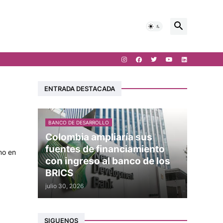
ENTRADA DESTACADA
BANCO DE DESARROLLO
Colombia ampliaría sus
fuentes de financiamiento
smo en
con ingreso al banco de los
BRICS
julio 30, 2026
SIGUENOS