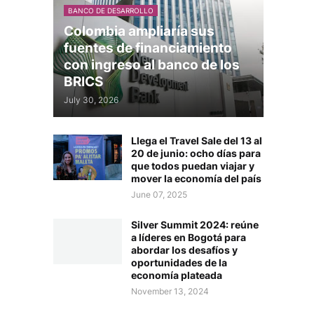
BANCO DE DESARROLLO
Colombia ampliaría sus
fuentes de financiamiento
con ingreso al banco de los
BRICS
July 30, 2026
Llega el Travel Sale del 13 al
20 de junio: ocho días para
que todos puedan viajar y
mover la economía del país
June 07, 2025
Silver Summit 2024: reúne
a líderes en Bogotá para
abordar los desafíos y
oportunidades de la
economía plateada
November 13, 2024