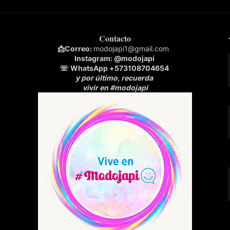
Contacto
📩
Correo:
modojapi1@gmail.com
Instagram:
@modojapi
☏ WhatsApp
+573108704654
y por último, recuerda
vivir en #modojapi