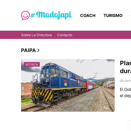
COACH
TURISMO
Sobre La Directora
Contacto
PAIPA
Pla
BOYACA
dur
diciem
El Go
el de