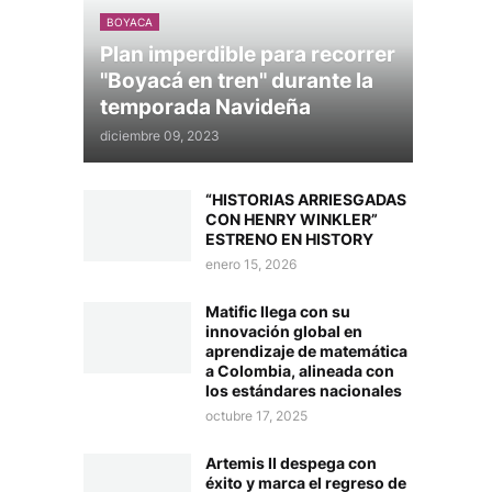
BOYACA
Plan imperdible para recorrer
"Boyacá en tren" durante la
temporada Navideña
diciembre 09, 2023
“HISTORIAS ARRIESGADAS
CON HENRY WINKLER”
ESTRENO EN HISTORY
enero 15, 2026
Matific llega con su
innovación global en
aprendizaje de matemática
a Colombia, alineada con
los estándares nacionales
octubre 17, 2025
Artemis II despega con
éxito y marca el regreso de