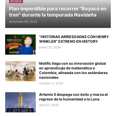
BOYACA
Plan imperdible para recorrer "Boyacá en
tren" durante la temporada Navideña
diciembre 09, 2023
“HISTORIAS ARRIESGADAS CON HENRY
WINKLER” ESTRENO EN HISTORY
enero 15, 2026
Matific llega con su innovación global
en aprendizaje de matemática a
Colombia, alineada con los estándares
nacionales
octubre 17, 2025
Artemis II despega con éxito y marca el
regreso de la humanidad a la Luna
abril 01, 2026