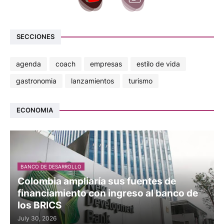
SECCIONES
agenda
coach
empresas
estilo de vida
gastronomia
lanzamientos
turismo
ECONOMIA
BANCO DE DESARROLLO
Colombia ampliaría sus fuentes de
financiamiento con ingreso al banco de
los BRICS
July 30, 2026